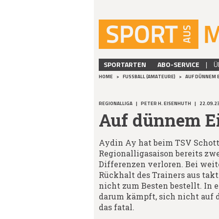
SPORTARTEN
ABO-SERVICE
|
Ü
HOME
>
FUSSBALL (AMATEURE)
>
AUF DÜNNEM E
REGIONALLIGA
|
PETER H. EISENHUTH
|
22.09.2
Auf dünnem E
Aydin Ay hat beim TSV Schott
Regionalligasaison bereits zw
Differenzen verloren. Bei wei
Rückhalt des Trainers aus t
nicht zum Besten bestellt. In 
darum kämpft, sich nicht auf d
das fatal.