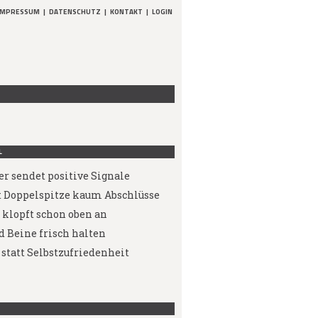
IMPRESSUM
|
DATENSCHUTZ
|
KONTAKT
|
LOGIN
L
er sendet positive Signale
 Doppelspitze kaum Abschlüsse
klopft schon oben an
d Beine frisch halten
statt Selbstzufriedenheit