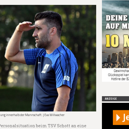
ANZEIGE
mmung innerhalb der Mannschaft. | Eva Willwacher
Personalsituation beim TSV Schott an eine