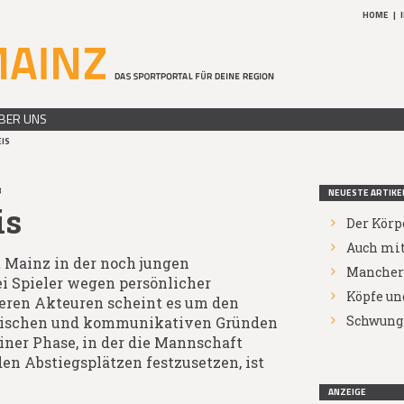
HOME
|
BER UNS
IS
3
NEUESTE ARTIKE
is
Der Körp
Auch mit
 Mainz in der noch jungen
Mancher 
ei Spieler wegen persönlicher
Köpfe un
teren Akteuren scheint es um den
Schwung 
aktischen und kommunikativen Gründen
einer Phase, in der die Mannschaft
en Abstiegsplätzen festzusetzen, ist
ANZEIGE