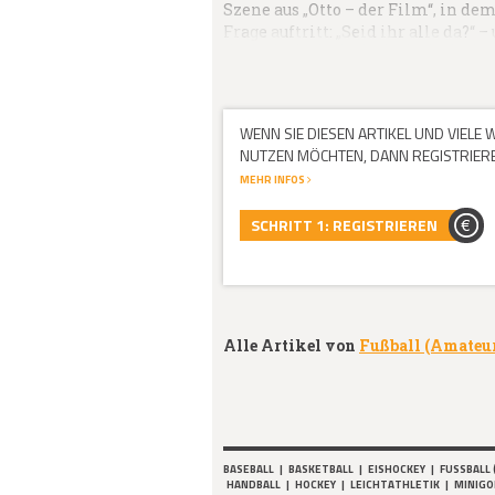
Szene aus „Otto – der Film“, in d
Frage auftritt: „Seid ihr alle da?“ –
WENN SIE DIESEN ARTIKEL UND VIELE
NUTZEN MÖCHTEN, DANN REGISTRIEREN
MEHR INFOS
SCHRITT 1: REGISTRIEREN
Alle Artikel von
Fußball (Amateu
BASEBALL
|
BASKETBALL
|
EISHOCKEY
|
FUSSBALL 
HANDBALL
|
HOCKEY
|
LEICHTATHLETIK
|
MINIGO