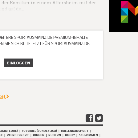
em der Komiker in einem Altersheim mit der
 und auf da…
 WEITERE SPORTAUSMAINZ.DE PREMIUM-INHALTE
 SIE SICH BITTE JETZT FÜR SPORTAUSMAINZ.DE.
EINLOGGEN
re)
(AMATEURE)
|
FUSSBALL (BUNDESLIGA)
|
HALLENRADSPORT
|
LF
|
PFERDESPORT
|
RINGEN
|
RUDERN
|
RUGBY
|
SCHWIMMEN
|