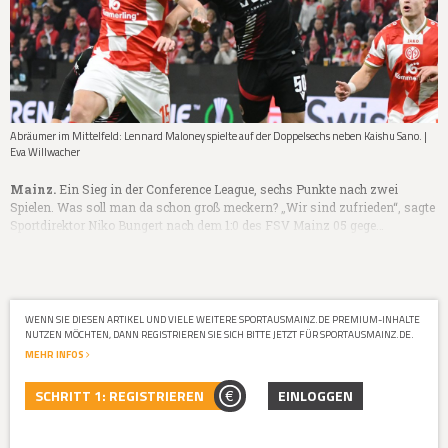
Abräumer im Mittelfeld: Lennard Maloney spielte auf der Doppelsechs neben Kaishu Sano. |
Eva Willwacher
Mainz.
Ein Sieg in der Conference League, sechs Punkte nach zwei
Spielen. Was soll man da schon groß meckern? „Wir sind zufrieden“, sagte
Sportdirektor Niko Bungert nach dem 1:0 des FSV Mainz 05 gege…
WENN SIE DIESEN ARTIKEL UND VIELE WEITERE SPORTAUSMAINZ.DE PREMIUM-INHALTE
NUTZEN MÖCHTEN, DANN REGISTRIEREN SIE SICH BITTE JETZT FÜR SPORTAUSMAINZ.DE.
MEHR INFOS
SCHRITT 1: REGISTRIEREN
EINLOGGEN