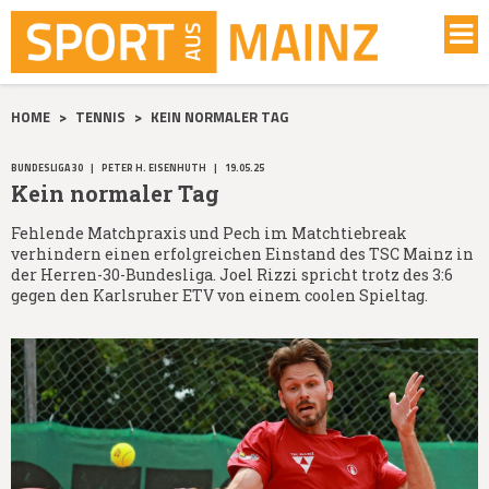
HOME
>
TENNIS
>
KEIN NORMALER TAG
BUNDESLIGA 30
|
PETER H. EISENHUTH
|
19.05.25
Kein normaler Tag
Fehlende Matchpraxis und Pech im Matchtiebreak
verhindern einen erfolgreichen Einstand des TSC Mainz in
der Herren-30-Bundesliga. Joel Rizzi spricht trotz des 3:6
gegen den Karlsruher ETV von einem coolen Spieltag.