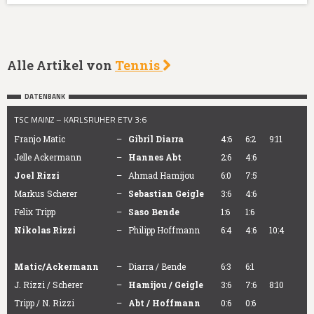
Alle Artikel von
Tennis
DATENBANK
TSC MAINZ – KARLSRUHER ETV 3:6
Franjo Matic
–
Gibril Diarra
4:6
6:2
9:11
Jelle Ackermann
–
Hannes Abt
2:6
4:6
Joel Rizzi
–
Ahmad Hamijou
6:0
7:5
Markus Scherer
–
Sebastian Geigle
3:6
4:6
Felix Tripp
–
Saso Bende
1:6
1:6
Nikolas Rizzi
–
Philipp Hoffmann
6:4
4:6
10:4
Matic/Ackermann
–
Diarra / Bende
6:3
6:1
J. Rizzi / Scherer
–
Hamijou / Geigle
3:6
7:6
8:10
Tripp / N. Rizzi
–
Abt / Hoffmann
0:6
0:6