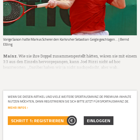
Vorige Saison hatte Markus Scherer den Karlsruher Sebastian Geigle geschlagen... | Bernd
Eßling
Mainz.
Wie sie ihre Doppel zusammengestellt hätten, wären sie mit einem
3:3 aus den Einzeln hervorgegangen, kann Joel Rizzi nicht ad hoc
beantworten. „Darüber haben wir ja nicht nachgedacht, aber wah…
WENN SIE DIESEN ARTIKEL UND VIELE WEITERE SPORTAUSMAINZ.DE PREMIUM-INHALTE
NUTZEN MÖCHTEN, DANN REGISTRIEREN SIE SICH BITTE JETZT FÜR SPORTAUSMAINZ.DE.
MEHR INFOS
SCHRITT 1: REGISTRIEREN
EINLOGGEN