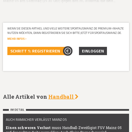
Mainz 05 am Samstag (19.30 Uhr) gegen den HC Rödertal die deut…
WENN SIE DIESEN ARTIKEL UND VIELE WEITERE SPORTAUSMAINZ.DE PREMIUM-INHALTE
NUTZEN MÖCHTEN, DANN REGISTRIEREN SIE SICH BITTE JETZT FÜR SPORTAUSMAINZ.DE.
MEHR INFOS
SCHRITT 1: REGISTRIEREN
EINLOGGEN
Alle Artikel von
Handball
IM DETAIL
AUCH RAMACHER VERLÄSST MAINZ 05
Einen schweren Verlust
muss Handball-Zweitligist FSV Mainz 05