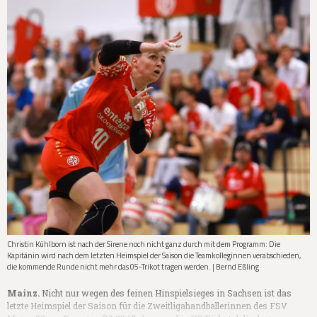
Christin Kühlborn ist nach der Sirene noch nicht ganz durch mit dem Programm: Die
Kapitänin wird nach dem letzten Heimspiel der Saison die Teamkolleginnen verabschieden,
die kommende Runde nicht mehr das 05-Trikot tragen werden. | Bernd Eßling
Mainz.
Nicht nur wegen des feinen Hinspielsieges in Sachsen ist das
letzte Heimspiel der Saison für die Zweitligahandballerinnen des FSV