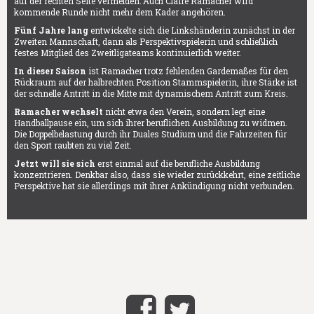
auf der rechten Seite vermelden: Auch Claire Ramacher wird
kommende Runde nicht mehr dem Kader angehören.
Fünf Jahre lang
entwickelte sich die Linkshänderin zunächst in der
Zweiten Mannschaft, dann als Perspektivspielerin und schließlich
festes Mitglied des Zweitligateams kontinuierlich weiter.
In dieser Saison
ist Ramacher trotz fehlenden Gardemaßes für den
Rückraum auf der halbrechten Position Stammspielerin, ihre Stärke ist
der schnelle Antritt in die Mitte mit dynamischem Antritt zum Kreis.
Ramacher wechselt
nicht etwa den Verein, sondern legt eine
Handballpause ein, um sich ihrer beruflichen Ausbildung zu widmen.
Die Doppelbelastung durch ihr Duales Studium und die Fahrzeiten für
den Sport raubten zu viel Zeit.
Jetzt will sie sich
erst einmal auf die berufliche Ausbildung
konzentrieren. Denkbar also, dass sie wieder zurückkehrt, eine zeitliche
Perspektive hat sie allerdings mit ihrer Ankündigung nicht verbunden.