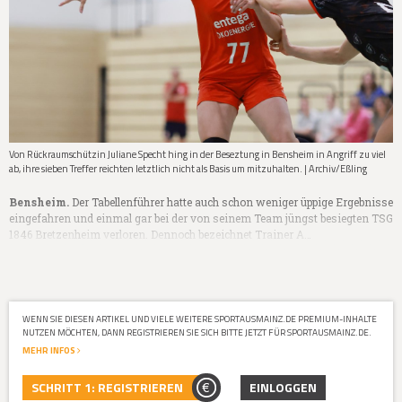
Von Rückraumschützin Juliane Specht hing in der Beseztung in Bensheim in Angriff zu viel
ab, ihre sieben Treffer reichten letztlich nicht als Basis um mitzuhalten. | Archiv/Eßling
Bensheim.
Der Tabellenführer hatte auch schon weniger üppige Ergebnisse
eingefahren und einmal gar bei der von seinem Team jüngst besiegten TSG
1846 Bretzenheim verloren. Dennoch bezeichnet Trainer A…
WENN SIE DIESEN ARTIKEL UND VIELE WEITERE SPORTAUSMAINZ.DE PREMIUM-INHALTE
NUTZEN MÖCHTEN, DANN REGISTRIEREN SIE SICH BITTE JETZT FÜR SPORTAUSMAINZ.DE.
MEHR INFOS
SCHRITT 1: REGISTRIEREN
EINLOGGEN