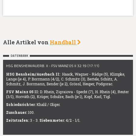
Alle Artikel von
Handball
DATENBANK
HSG BENSHEIM/AUERB. II - FSV MAINZ 05 II 32:19 (17:11)
HSG Bensheim/Auerbach II:
Haack, Wagner - Rädge (5), Klimpke,
Lange (je 4), P. Borrmann (4/2), C. Schmitz (3), Bertele, Schütz, A.
Schmitz, J. Borrmann, Bender (je 2), Grössl, Heuper, Podgorac.
FSV Mainz 05 II:
D. Rhein, Zigraiova - Specht (7), H. Rhein (4), Reuter
(3/1), Horváth (2), Krüger, Schulze, Bach (je 1), Kopf, Karl, Tigl.
Schiedsrichter:
Khalil / Oliger.
Zuschauer:
100.
Zeitstrafen:
3 - 3.
Siebenmeter:
4/2 - 1/1.