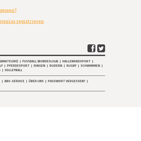
gessen?
stenlos registrieren
(AMATEURE)
|
FUSSBALL (BUNDESLIGA)
|
HALLENRADSPORT
|
LF
|
PFERDESPORT
|
RINGEN
|
RUDERN
|
RUGBY
|
SCHWIMMEN
|
S
|
VOLLEYBALL
T
|
ABO-SERVICE
|
ÜBER UNS
|
PASSWORT VERGESSEN?
|