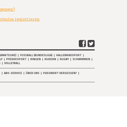
gessen?
stenlos registrieren
(AMATEURE)
|
FUSSBALL (BUNDESLIGA)
|
HALLENRADSPORT
|
LF
|
PFERDESPORT
|
RINGEN
|
RUDERN
|
RUGBY
|
SCHWIMMEN
|
S
|
VOLLEYBALL
T
|
ABO-SERVICE
|
ÜBER UNS
|
PASSWORT VERGESSEN?
|