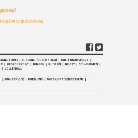
gessen?
stenlos registrieren
(AMATEURE)
|
FUSSBALL (BUNDESLIGA)
|
HALLENRADSPORT
|
LF
|
PFERDESPORT
|
RINGEN
|
RUDERN
|
RUGBY
|
SCHWIMMEN
|
S
|
VOLLEYBALL
T
|
ABO-SERVICE
|
ÜBER UNS
|
PASSWORT VERGESSEN?
|