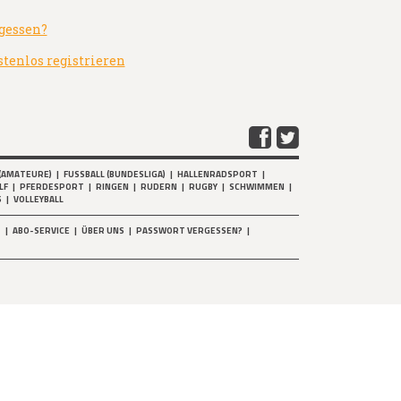
gessen?
stenlos registrieren
(AMATEURE)
|
FUSSBALL (BUNDESLIGA)
|
HALLENRADSPORT
|
LF
|
PFERDESPORT
|
RINGEN
|
RUDERN
|
RUGBY
|
SCHWIMMEN
|
S
|
VOLLEYBALL
T
|
ABO-SERVICE
|
ÜBER UNS
|
PASSWORT VERGESSEN?
|