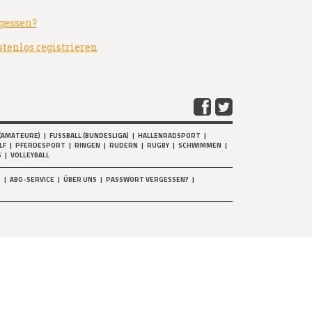
gessen?
stenlos registrieren
(AMATEURE)
|
FUSSBALL (BUNDESLIGA)
|
HALLENRADSPORT
|
LF
|
PFERDESPORT
|
RINGEN
|
RUDERN
|
RUGBY
|
SCHWIMMEN
|
S
|
VOLLEYBALL
T
|
ABO-SERVICE
|
ÜBER UNS
|
PASSWORT VERGESSEN?
|